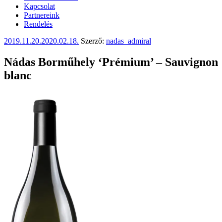
Kapcsolat
Partnereink
Rendelés
Beküldve:
2019.11.20.
2020.02.18.
Szerző:
nadas_admiral
Nádas Borműhely ‘Prémium’ – Sauvignon
blanc