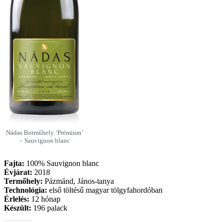
Nádas Borműhely ‘Prémium’
– Sauvignon blanc
Fajta:
100% Sauvignon blanc
Évjárat:
2018
Termőhely:
Pázmánd, János-tanya
Technológia:
első töltésű magyar tölgyfahordóban
Érlelés:
12 hónap
Készült:
196 palack