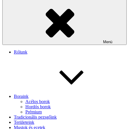
Menü
Rólunk
Boraink
Acélos borok
Hordós borok
Prémium
Tradicionális pezsgőink
Területeink
Mustok és ecetek