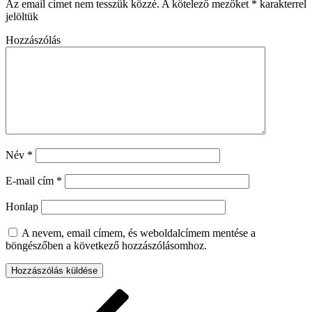
Az email címet nem tesszük közzé.
A kötelező mezőket
*
karakterrel
jelöltük
Hozzászólás
Név
*
E-mail cím
*
Honlap
A nevem, email címem, és weboldalcímem mentése a
böngészőben a következő hozzászólásomhoz.
Bejegyzés
Korábbi
bejegyzés