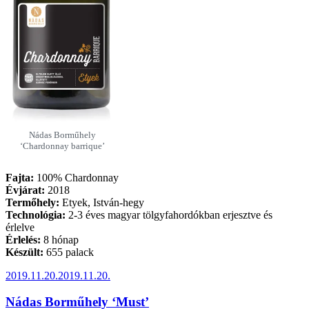
Nádas Borműhely
‘Chardonnay barrique’
Fajta:
100% Chardonnay
Évjárat:
2018
Termőhely:
Etyek, István-hegy
Technológia:
2-3 éves magyar tölgyfahordókban erjesztve és
érlelve
Érlelés:
8 hónap
Készült:
655 palack
Beküldve:
2019.11.20.
2019.11.20.
Nádas Borműhely ‘Must’