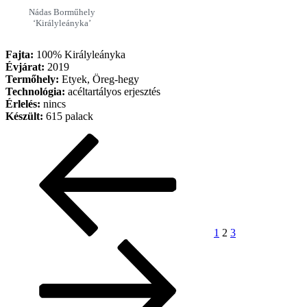
Nádas Borműhely
‘Királyleányka’
Fajta:
100% Királyleányka
Évjárat:
2019
Termőhely:
Etyek, Öreg-hegy
Technológia:
acéltartályos erjesztés
Érlelés:
nincs
Készült:
615 palack
Bejegyzés
Előző
Oldal
Oldal
Oldal
Következő
oldal
oldal
navigáció
1
2
3