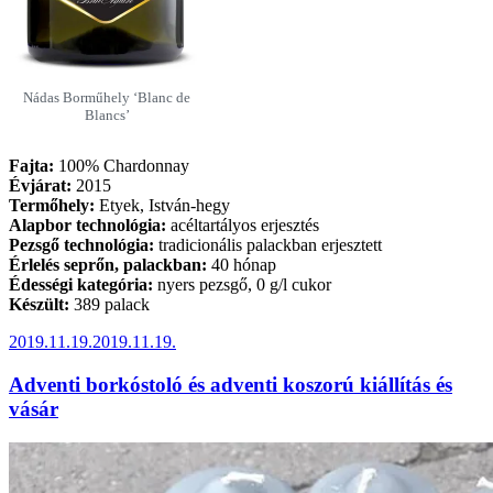
Nádas Borműhely ‘Blanc de
Blancs’
Fajta:
100% Chardonnay
Évjárat:
2015
Termőhely:
Etyek, István-hegy
Alapbor technológia:
acéltartályos erjesztés
Pezsgő technológia:
tradicionális palackban erjesztett
Érlelés seprőn, palackban:
40 hónap
Édességi kategória:
nyers pezsgő, 0 g/l cukor
Készült:
389 palack
Beküldve:
2019.11.19.
2019.11.19.
Adventi borkóstoló és adventi koszorú kiállítás és
vásár