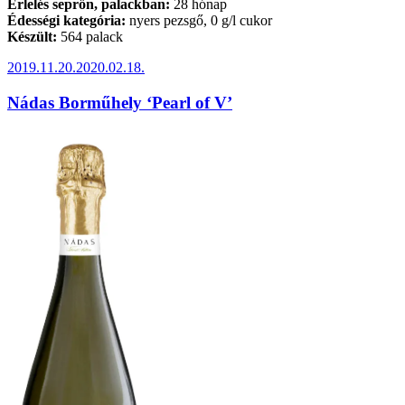
Érlelés seprőn, palackban:
28 hónap
Édességi kategória:
nyers pezsgő, 0 g/l cukor
Készült:
564 palack
Beküldve:
2019.11.20.
2020.02.18.
Nádas Borműhely ‘Pearl of V’