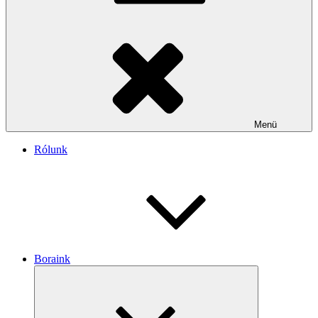
Menü
Rólunk
Boraink
Almenü
szétnyitása