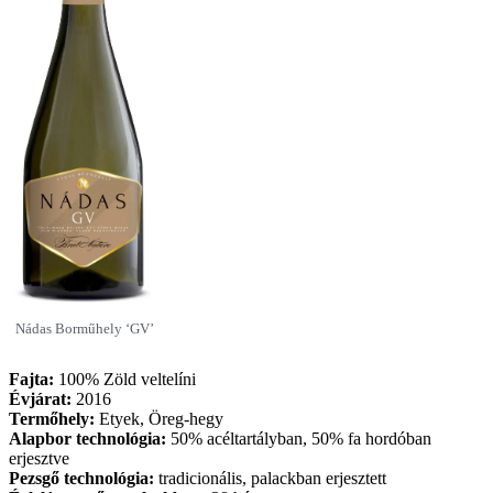
Nádas Borműhely ‘GV’
Fajta:
100% Zöld veltelíni
Évjárat:
2016
Termőhely:
Etyek, Öreg-hegy
Alapbor technológia:
50% acéltartályban, 50% fa hordóban
erjesztve
Pezsgő technológia:
tradicionális, palackban erjesztett