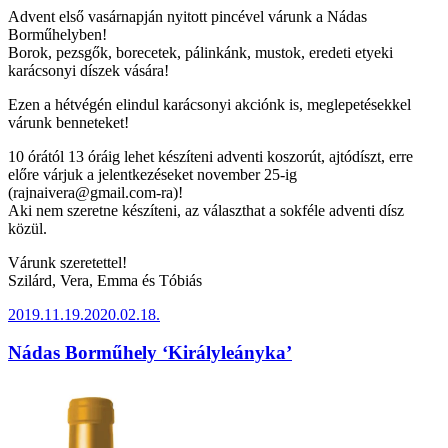
Advent első vasárnapján nyitott pincével várunk a Nádas
Borműhelyben!
Borok, pezsgők, borecetek, pálinkánk, mustok, eredeti etyeki
karácsonyi díszek vására!
Ezen a hétvégén elindul karácsonyi akciónk is, meglepetésekkel
várunk benneteket!
10 órától 13 óráig lehet készíteni adventi koszorút, ajtódíszt, erre
előre várjuk a jelentkezéseket november 25-ig
(rajnaivera@gmail.com-ra)!
Aki nem szeretne készíteni, az választhat a sokféle adventi dísz
közül.
Várunk szeretettel!
Szilárd, Vera, Emma és Tóbiás
Beküldve:
2019.11.19.
2020.02.18.
Nádas Borműhely ‘Királyleányka’