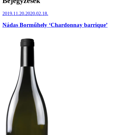
Bejegyzések
Beküldve:
2019.11.20.
2020.02.18.
Nádas Borműhely ‘Chardonnay barrique’