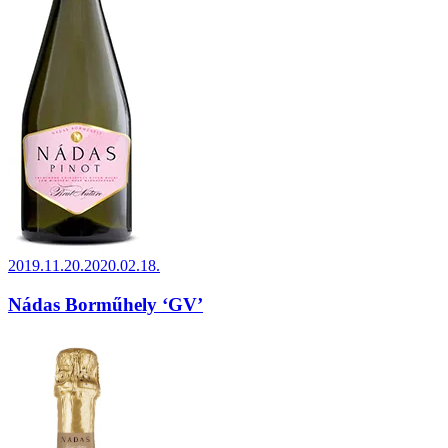
Beküldve:
2019.11.20.
2020.02.18.
Nádas Borműhely ‘GV’