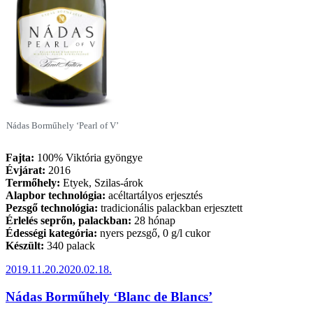
Nádas Borműhely ‘Pearl of V’
Fajta:
100% Viktória gyöngye
Évjárat:
2016
Termőhely:
Etyek, Szilas-árok
Alapbor technológia:
acéltartályos erjesztés
Pezsgő technológia:
tradicionális palackban erjesztett
Érlelés seprőn, palackban:
28 hónap
Édességi kategória:
nyers pezsgő, 0 g/l cukor
Készült:
340 palack
Beküldve:
2019.11.20.
2020.02.18.
Nádas Borműhely ‘Blanc de Blancs’