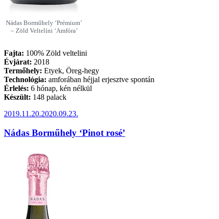
Nádas Borműhely ‘Prémium’
– Zöld Veltelíni ‘Amfóra’
Fajta:
100% Zöld veltelini
Évjárat:
2018
Termőhely:
Etyek, Öreg-hegy
Technológia:
amforában héjjal erjesztve spontán
Érlelés:
6 hónap, kén nélkül
Készült:
148 palack
Beküldve:
2019.11.20.
2020.09.23.
Nádas Borműhely ‘Pinot rosé’