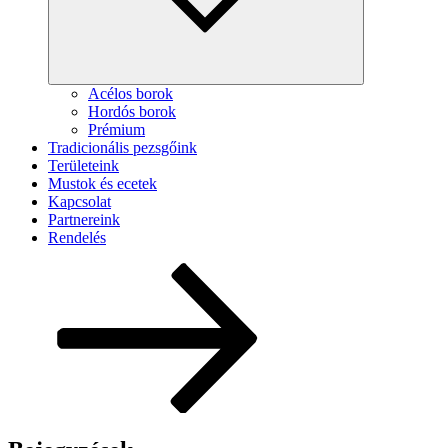
Acélos borok
Hordós borok
Prémium
Tradicionális pezsgőink
Területeink
Mustok és ecetek
Kapcsolat
Partnereink
Rendelés
Görgetés
a
tartalomhoz