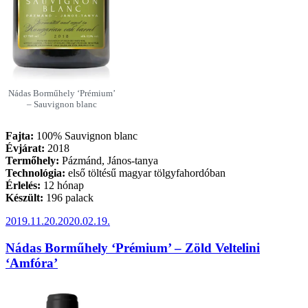
Nádas Borműhely ‘Prémium’
– Sauvignon blanc
Fajta:
100% Sauvignon blanc
Évjárat:
2018
Termőhely:
Pázmánd, János-tanya
Technológia:
első töltésű magyar tölgyfahordóban
Érlelés:
12 hónap
Készült:
196 palack
Beküldve:
2019.11.20.
2020.02.19.
Nádas Borműhely ‘Prémium’ – Zöld Veltelini
‘Amfóra’